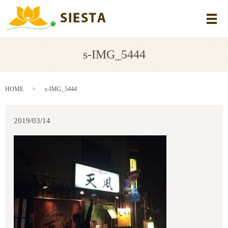
メ
s-IMG_5444
HOME
s-IMG_5444
2019/03/14