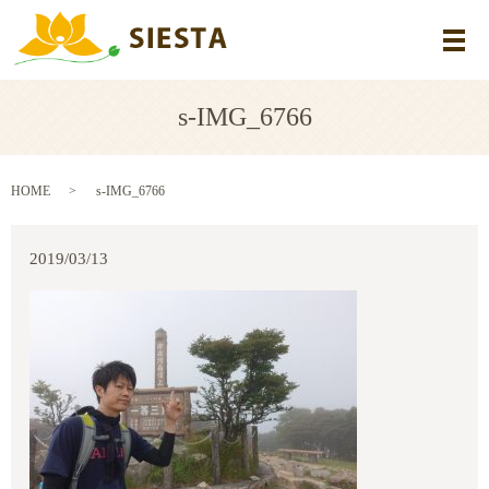
メ
s-IMG_6766
HOME
s-IMG_6766
2019/03/13