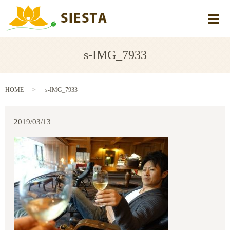
メ
s-IMG_7933
HOME
s-IMG_7933
2019/03/13