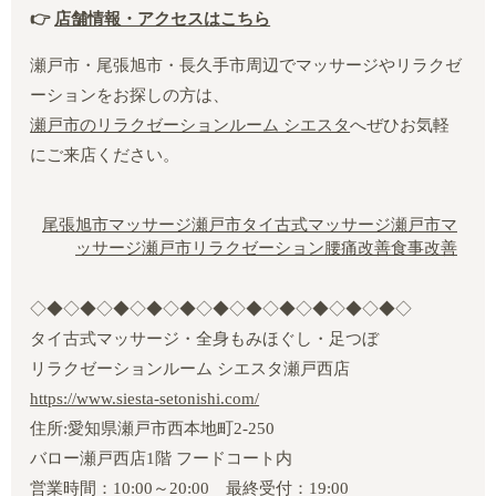
👉
店舗情報・アクセスはこちら
瀬戸市・尾張旭市・長久手市周辺でマッサージやリラクゼ
ーションをお探しの方は、
瀬戸市のリラクゼーションルーム シエスタ
へぜひお気軽
にご来店ください。
尾張旭市マッサージ
瀬戸市タイ古式マッサージ
瀬戸市マ
ッサージ
瀬戸市リラクゼーション
腰痛改善
食事改善
◇◆◇◆◇◆◇◆◇◆◇◆◇◆◇◆◇◆◇◆◇◆◇
タイ古式マッサージ・全身もみほぐし・足つぼ
リラクゼーションルーム シエスタ瀬戸西店
https://www.siesta-setonishi.com/
住所:愛知県瀬戸市西本地町2‐250
バロー瀬戸西店1階 フードコート内
営業時間：10:00～20:00 最終受付：19:00