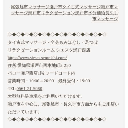
尾張旭市マッサージ
瀬戸市タイ古式マッサージ
瀬戸市マ
ッサージ
瀬戸市リラクゼーション
瀬戸市水分補給
長久手
市マッサージ
◇◆◇◆◇◆◇◆◇◆◇◆◇◆◇◆◇◆◇◆◇◆◇
タイ古式マッサージ・全身もみほぐし・足つぼ
リラクゼーションルーム シエスタ瀬戸西店
https://www.siesta-setonishi.com/
住所:愛知県瀬戸市西本地町2‐250
バロー瀬戸西店1階 フードコート内
営業時間：10:00～20:00 最終受付：19:00
TEL:
0561-21-5080
大型無料駐車場をご利用いただけます。
瀬戸市を中心に、尾張旭市・長久手市方面からもご来店い
ただいています。
◇◆◇◆◇◆◇◆◇◆◇◆◇◆◇◆◇◆◇◆◇◆◇