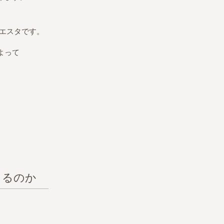
シエスタです。
よって
こるのか
。