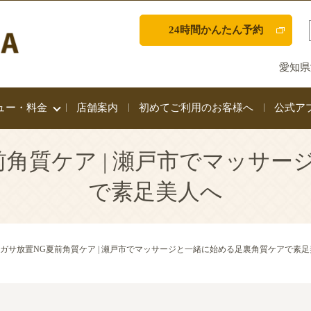
24時間かんたん予約
愛知県
ュー・料金
店舗案内
初めてご利用のお客様へ
公式ア
角質ケア | 瀬戸市でマッサ
で素足美人へ
ガサ放置NG夏前角質ケア | 瀬戸市でマッサージと一緒に始める足裏角質ケアで素