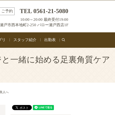
TEL 0561-21-5080
ご予約
10:00～20:00 最終受付19:00
瀬戸市西本地町2-250 バロー瀬戸西店1F
プリ
スタッフ紹介
出勤表
search
ージと一緒に始める足裏角質ケア
足美人へ