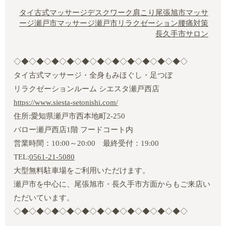
タイ古式マッサージ
デスクワーク肩こり
尾張旭市マッサ
ージ
瀬戸市マッサージ
瀬戸市リラクゼーション
腰痛対策
長久手市サロン
◇◆◇◆◇◆◇◆◇◆◇◆◇◆◇◆◇◆◇◆◇◆◇
タイ古式マッサージ・全身もみほぐし・足つぼ
リラクゼーションルーム シエスタ瀬戸西店
https://www.siesta-setonishi.com/
住所:愛知県瀬戸市西本地町2‐250
バロー瀬戸西店1階 フードコート内
営業時間：10:00～20:00 最終受付：19:00
TEL:
0561-21-5080
大型無料駐車場をご利用いただけます。
瀬戸市を中心に、尾張旭市・長久手市方面からもご来店い
ただいています。
◇◆◇◆◇◆◇◆◇◆◇◆◇◆◇◆◇◆◇◆◇◆◇