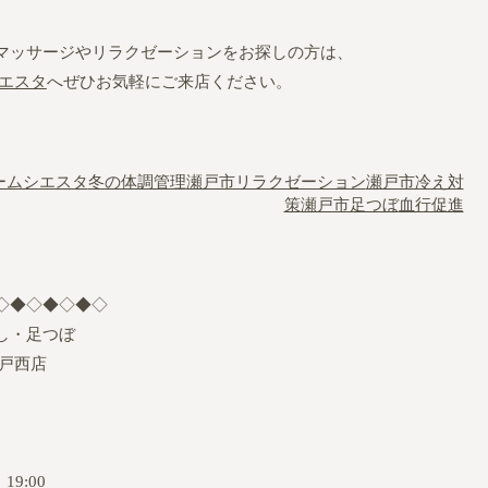
マッサージやリラクゼーションをお探しの方は、
エスタ
へぜひお気軽にご来店ください。
ームシエスタ
冬の体調管理
瀬戸市リラクゼーション
瀬戸市冷え対
策
瀬戸市足つぼ
血行促進
◇◆◇◆◇◆◇
し・足つぼ
戸西店
9:00