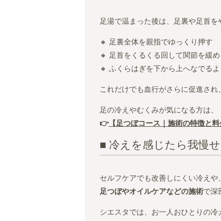
足湯で温まった後は、足裏や足首を
🔸 足裏全体を親指でゆっくり押す
🔸 足首をくるくる回して関節を緩め
🔸 ふくらはぎを下から上へなでる
これだけでも血行がさらに促進され
足の冷えやむくみが気になる方は、
👉
【足つぼコース｜施術の特徴と料
■ 冷えを感じたら我慢
セルフケアでも改善しにくい冷えや
足つぼやオイルケアなどの施術
で深
シエスタでは、お一人おひとりの冷