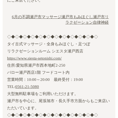
にご来店ください。
6月の不調
瀬戸市マッサージ
瀬戸市もみほぐし
瀬戸市リ
ラクゼーション
自律神経
◇◆◇◆◇◆◇◆◇◆◇◆◇◆◇◆◇◆◇◆◇◆◇
タイ古式マッサージ・全身もみほぐし・足つぼ
リラクゼーションルーム シエスタ瀬戸西店
https://www.siesta-setonishi.com/
住所:愛知県瀬戸市西本地町2‐250
バロー瀬戸西店1階 フードコート内
営業時間：10:00～20:00 最終受付：19:00
TEL:
0561-21-5080
大型無料駐車場をご利用いただけます。
瀬戸市を中心に、尾張旭市・長久手市方面からもご来店い
ただいています。
◇◆◇◆◇◆◇◆◇◆◇◆◇◆◇◆◇◆◇◆◇◆◇