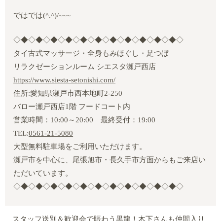
ではでは
(^.^)/~~~
◇◆◇◆◇◆◇◆◇◆◇◆◇◆◇◆◇◆◇◆◇◆◇
タイ古式マッサージ・全身もみほぐし・足つぼ
リラクゼーションルーム シエスタ瀬戸西店
https://www.siesta-setonishi.com/
住所:愛知県瀬戸市西本地町2‐250
バロー瀬戸西店1階 フードコート内
営業時間：10:00～20:00 最終受付：19:00
TEL:
0561-21-5080
大型無料駐車場をご利用いただけます。
瀬戸市を中心に、尾張旭市・長久手市方面からもご来店い
ただいています。
◇◆◇◆◇◆◇◆◇◆◇◆◇◆◇◆◇◆◇◆◇◆◇
スタッフ送別＆歓迎会で賑わう黒龍！木下さんも仲間入り