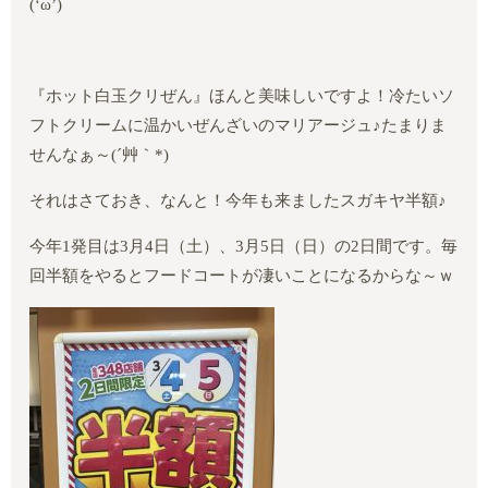
(‘
ω
’)
『ホット白玉クリぜん』ほんと美味しいですよ！冷たいソ
フトクリームに温かいぜんざいのマリアージュ♪たまりま
せんなぁ～
(
´艸｀
*)
それはさておき、なんと！今年も来ましたスガキヤ半額♪
今年
1
発目は
3
月
4
日（土）、
3
月
5
日（日）の
2
日間です。毎
回半額をやるとフードコートが凄いことになるからな～ｗ