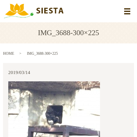
メ
IMG_3688-300×225
HOME
IMG_3688-300×225
2019/03/14