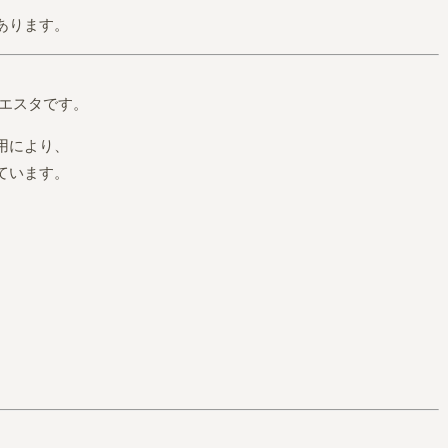
あります。
シエスタです。
用により、
ています。
。
ア