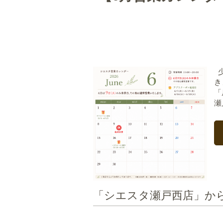
少
き
「
瀬
「シエスタ瀬戸西店」か