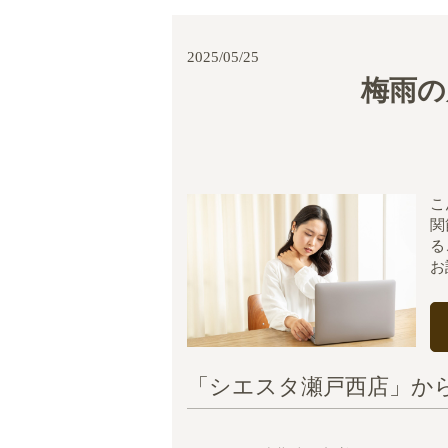
2025/05/25
梅雨の
こ
関
る
お
「シエスタ瀬戸西店」か