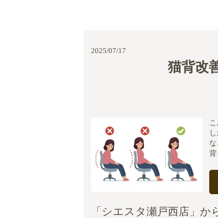
2025/07/17
猫背改
こ
し
な
背
「シエスタ瀬戸西店」か