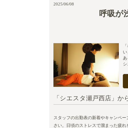
2025/06/08
呼吸が
「
い
あ
シ
「シエスタ瀬戸西店」か
スタッフの出勤表の新着やキャンペー
さい。日頃のストレスで溜まった疲れ