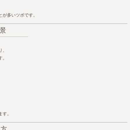
とが多いツボです。
背景
り、
す。
ます。
え方