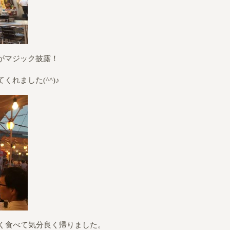
がマジック披露！
れました(^^)♪
ふく食べて気分良く帰りました。